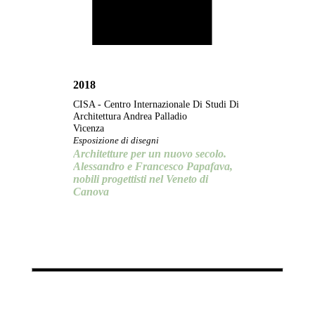
2018
CISA - Centro Internazionale Di Studi Di
Architettura Andrea Palladio
Vicenza
Esposizione di disegni
Architetture per un nuovo secolo.
Alessandro e Francesco Papafava,
nobili progettisti nel Veneto di
Canova